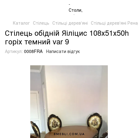
Каталог
Стілець
Стільці дерев'яні
Стільці дерев'яні Рен
Стілець обідній Яіліцис 108х51х50h
горіх темний var 9
Артикул:
0008FRA
Написати відгук