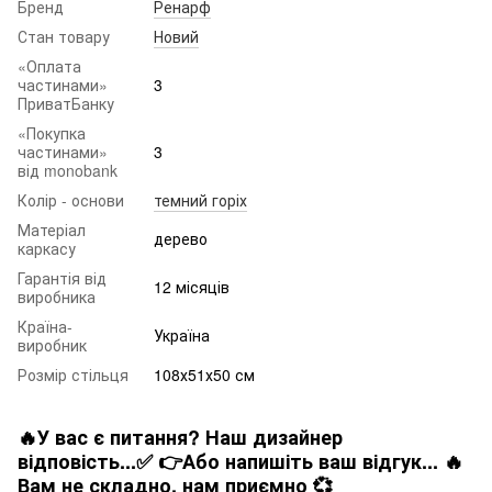
Бренд
Ренарф
Стан товару
Новий
«Оплата
частинами»
3
ПриватБанку
«Покупка
частинами»
3
від monobank
Колір - основи
темний горіх
Матеріал
дерево
каркасу
Гарантія від
12 місяців
виробника
Країна-
Україна
виробник
Розмір стільця
108х51х50 см
🔥У вас є питання? Наш дизайнер
відповість...✅ 👉Або напишіть ваш відгук... 🔥
Вам не складно. нам приємно 💞