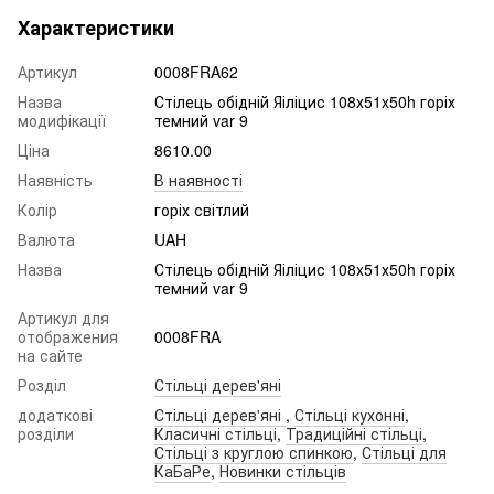
Характеристики
Артикул
0008FRA62
Назва
Стілець обідній Яіліцис 108х51х50h горіх
модифікації
темний var 9
Ціна
8610.00
Наявність
В наявності
Колір
горіх світлий
Валюта
UAH
Назва
Стілець обідній Яіліцис 108х51х50h горіх
темний var 9
Артикул для
отображения
0008FRA
на сайте
Розділ
Стільці дерев'яні
додаткові
Стільці дерев'яні
,
Стільці кухонні
,
розділи
Класичні стільці
,
Традиційні стільці
,
Стільці з круглою спинкою
,
Стільці для
КаБаРе
,
Новинки стільців