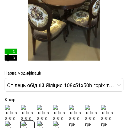
3
3
Назва модифікації
Стілець обідній Яіліцис 108х51х50h горіх темний var 9
Колір