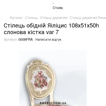
Каталог
Стілець
Стільці дерев'яні
Стільці дерев'яні Рен
Стілець обідній Яіліцис 108х51х50h
слонова кістка var 7
Артикул:
0008FRA
Написати відгук