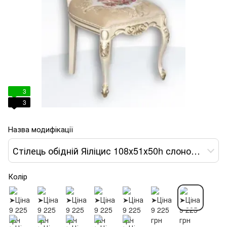
3
3
Назва модифікації
Стілець обідній Яіліцис 108х51х50h слонова кістка var 7
Колір