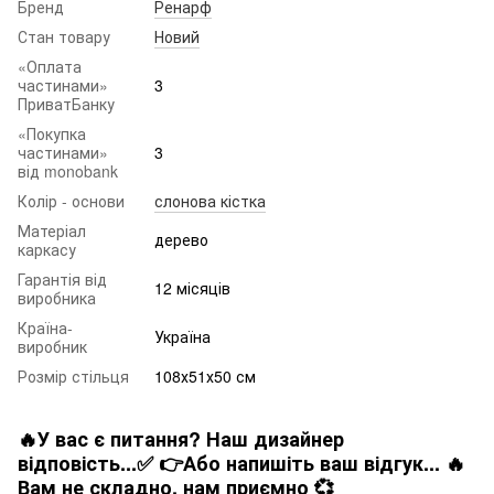
Бренд
Ренарф
Стан товару
Новий
«Оплата
частинами»
3
ПриватБанку
«Покупка
частинами»
3
від monobank
Колір - основи
слонова кістка
Матеріал
дерево
каркасу
Гарантія від
12 місяців
виробника
Країна-
Україна
виробник
Розмір стільця
108х51х50 см
🔥У вас є питання? Наш дизайнер
відповість...✅ 👉Або напишіть ваш відгук... 🔥
Вам не складно. нам приємно 💞