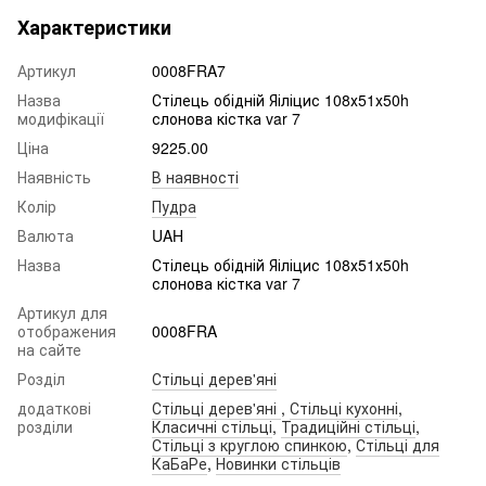
Характеристики
Артикул
0008FRA7
Назва
Стілець обідній Яіліцис 108х51х50h
модифікації
слонова кістка var 7
Ціна
9225.00
Наявність
В наявності
Колір
Пудра
Валюта
UAH
Назва
Стілець обідній Яіліцис 108х51х50h
слонова кістка var 7
Артикул для
отображения
0008FRA
на сайте
Розділ
Стільці дерев'яні
додаткові
Стільці дерев'яні
,
Стільці кухонні
,
розділи
Класичні стільці
,
Традиційні стільці
,
Стільці з круглою спинкою
,
Стільці для
КаБаРе
,
Новинки стільців