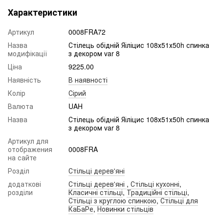
Характеристики
Артикул
0008FRA72
Назва
Стілець обідній Яіліцис 108х51х50h спинка
модифікації
з декором var 8
Ціна
9225.00
Наявність
В наявності
Колір
Сірий
Валюта
UAH
Назва
Стілець обідній Яіліцис 108х51х50h спинка
з декором var 8
Артикул для
отображения
0008FRA
на сайте
Розділ
Стільці дерев'яні
додаткові
Стільці дерев'яні
,
Стільці кухонні
,
розділи
Класичні стільці
,
Традиційні стільці
,
Стільці з круглою спинкою
,
Стільці для
КаБаРе
,
Новинки стільців