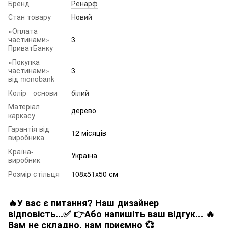
Бренд
Ренарф
Стан товару
Новий
«Оплата
частинами»
3
ПриватБанку
«Покупка
частинами»
3
від monobank
Колір - основи
білий
Матеріал
дерево
каркасу
Гарантія від
12 місяців
виробника
Країна-
Україна
виробник
Розмір стільця
108х51х50 см
🔥У вас є питання? Наш дизайнер
відповість...✅ 👉Або напишіть ваш відгук... 🔥
Вам не складно. нам приємно 💞