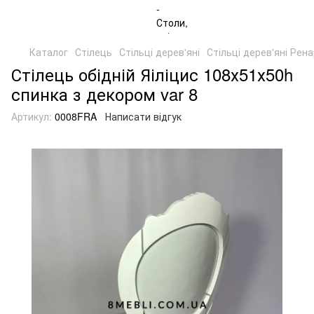
Каталог
Стілець
Стільці дерев'яні
Стільці дерев'яні Рен
Стілець обідній Яіліцис 108х51х50h
спинка з декором var 8
Артикул:
0008FRA
Написати відгук