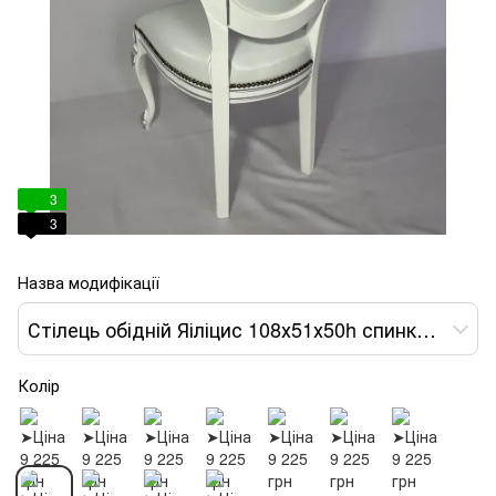
3
3
Назва модифікації
Стілець обідній Яіліцис 108х51х50h спинка з декором var 8
Колір