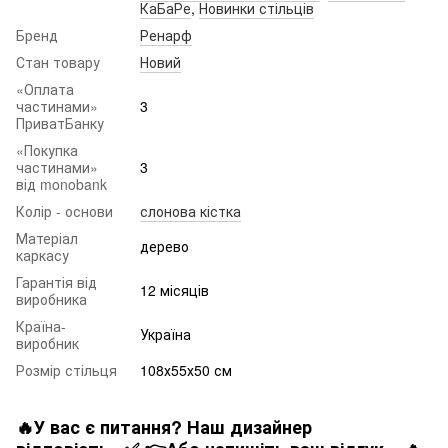
КаБаРе
,
Новинки стільців
Бренд
Ренарф
Стан товару
Новий
«Оплата
частинами»
3
ПриватБанку
«Покупка
частинами»
3
від monobank
Колір - основи
слонова кістка
Матеріал
дерево
каркасу
Гарантія від
12 місяців
виробника
Країна-
Україна
виробник
Розмір стільця
108х55х50 см
🔥У вас є питання? Наш дизайнер