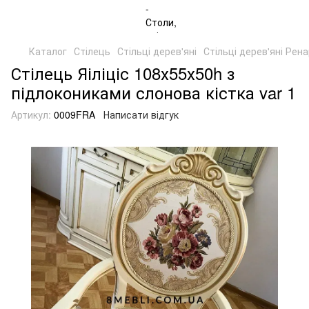
Каталог
Стілець
Стільці дерев'яні
Стільці дерев'яні Рен
Стілець Яіліціс 108х55х50h з
підлокониками слонова кістка var 1
Артикул:
0009FRA
Написати відгук