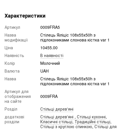
Характеристики
Артикул
0009FRA5
Назва
Стілець Яіліціс 108х55х50h з
модифікації
підлокониками слонова кістка var 1
Ціна
10455.00
Наявність
В наявності
Колір
Молочний
Валюта
UAH
Назва
Стілець Яіліціс 108х55х50h з
підлокониками слонова кістка var 1
Артикул для
отображения
0009FRA
на сайте
Розділ
Стільці дерев'яні
додаткові
Стільці дерев'яні
,
Стільці кухонні
,
розділи
Класичні стільці
,
Традиційні стільці
,
Стільці з круглою спинкою
,
Стільці для