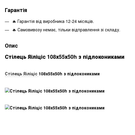
Гарантія
🔥 Гарантія від виробника 12-24 місяців.
🔥 Самовивозу немає, тільки відправлення зі складу.
Опис
Стілець Яіліціс 108х55х50h з підлокониками
Стілець Яіліціс
108х55х50h з підлокониками