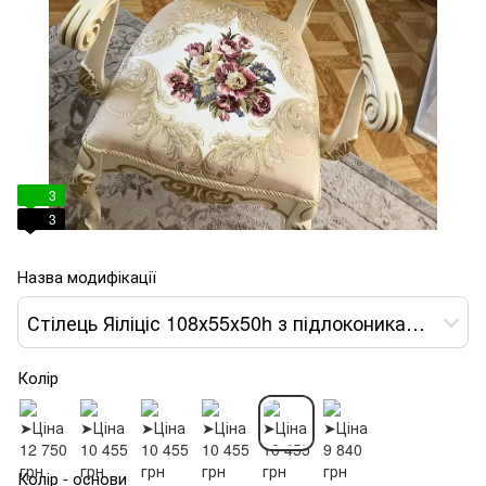
3
3
Назва модифікації
Стілець Яіліціс 108х55х50h з підлокониками слонова кістка var 1
Колір
Колір - основи