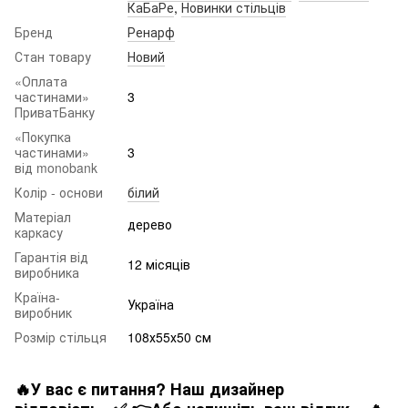
КаБаРе
,
Новинки стільців
Бренд
Ренарф
Стан товару
Новий
«Оплата
частинами»
3
ПриватБанку
«Покупка
частинами»
3
від monobank
Колір - основи
білий
Матеріал
дерево
каркасу
Гарантія від
12 місяців
виробника
Країна-
Україна
виробник
Розмір стільця
108х55х50 см
🔥У вас є питання? Наш дизайнер