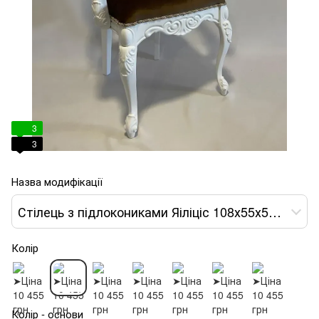
3
3
Назва модифікації
Стілець з підлокониками Яіліціс 108х55х50h білий var 2
Колір
Колір - основи