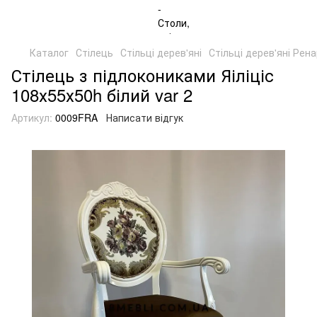
Каталог
Стілець
Стільці дерев'яні
Стільці дерев'яні Рен
Стілець з підлокониками Яіліціс
108х55х50h білий var 2
Артикул:
0009FRA
Написати відгук