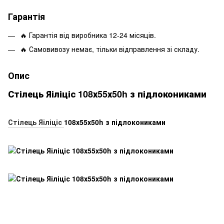
Гарантія
🔥 Гарантія від виробника 12-24 місяців.
🔥 Самовивозу немає, тільки відправлення зі складу.
Опис
Стілець Яіліціс 108х55х50h з підлокониками
Стілець Яіліціс
108х55х50h з підлокониками