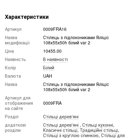
Характеристики
Артикул
0009FRA16
Назва
Стілець з підлокониками Яіліціс
модифікації
108х55х50h білий var 2
Ціна
10455.00
Наявність
В наявності
Колір
Білий
Валюта
UAH
Назва
Стілець з підлокониками Яіліціс
108х55х50h білий var 2
Артикул для
отображения
0009FRA
на сайте
Розділ
Стільці дерев'яні
додаткові
Стільці дерев'яні
,
Стільці кухонні
,
розділи
Класичні стільці
,
Традиційні стільці
,
Стільці з круглою спинкою
,
Стільці для