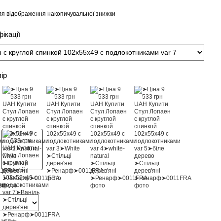
я відображення накопичувальної знижки
ікації
лір
ви