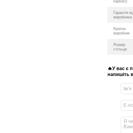
каркасу
Гарантія в
виробника
Країна-
виробник
Розмір
стільця
🔥У вас є 
напишіть в