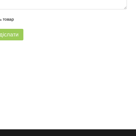
ь товар
діслати