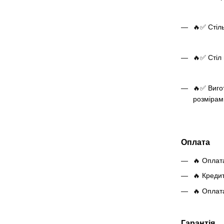
🔥✅ Стіль
🔥✅ Стіл 
🔥✅ Виго
розмірам
Оплата
🔥 Оплат
🔥 Креди
🔥 Оплат
Гарантія