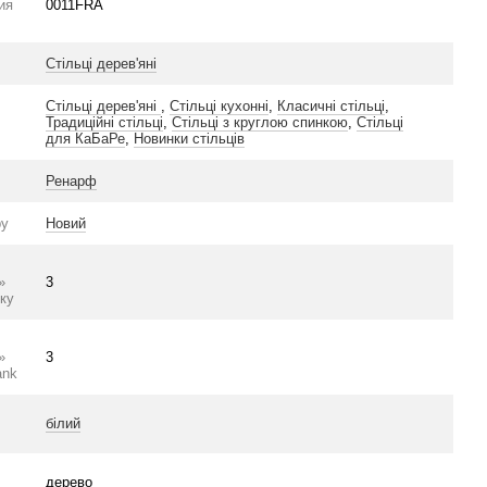
ия
0011FRA
Стільці дерев'яні
Стільці дерев'яні
,
Стільці кухонні
,
Класичні стільці
,
Традиційні стільці
,
Стільці з круглою спинкою
,
Стільці
для КаБаРе
,
Новинки стільців
Ренарф
ру
Новий
»
3
ку
»
3
ank
білий
дерево