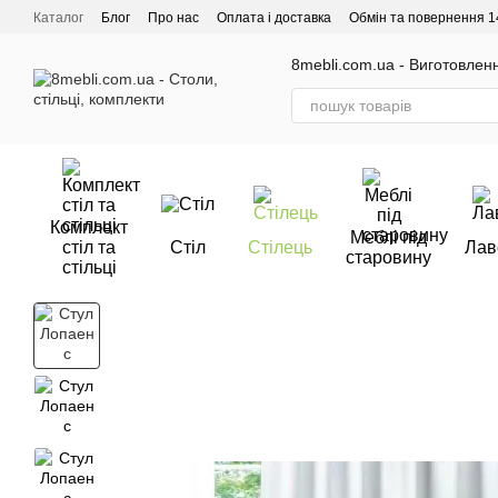
Перейти до основного контенту
Каталог
Блог
Про нас
Оплата і доставка
Обмін та повернення 1
Відгуки про магазин
8mebli.com.ua - Виготовлення
Комплект
Меблі під
стіл та
Стіл
Стілець
Лав
старовину
стільці