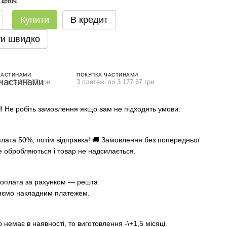
Купити
В кредит
и швидко
ЧАСТИНАМИ
ПОКУПКА ЧАСТИНАМИ
і по 3 177.67 грн
3 платежі по 3 177.67 грн
А!
Не робіть замовлення якщо вам не підходять умови:
лата 50%, потім відправка! 🚚 Замовлення без попередньої
е обробляються і товар не надсилається.
оплата за рахунком — решта
яємо накладним платежем.
немає в наявності, то виготовлення -\+1,5 місяці.