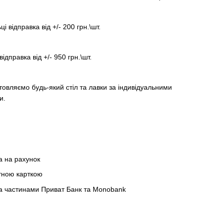
ці відправка від +/- 200 грн.\шт.
відправка від +/- 950 грн.\шт.
товляємо будь-який стіл та лавки за індивідуальними
и.
а на рахунок
тною карткою
а частинами Приват Банк та Monobank