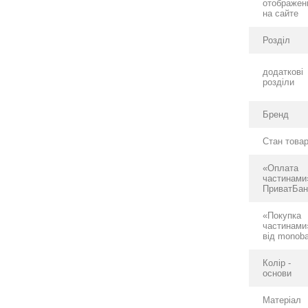
отображен
на сайте
Розділ
додаткові
розділи
Бренд
Стан това
«Оплата
частинами
ПриватБан
«Покупка
частинами
від monob
Колір -
основи
Матеріал