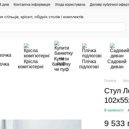
4 днів
Контактна інформація
Угода користувача
Договір публічної офер
 стільців, крісел, обідніх столів і комплектів
Купити
Крісла
Плічка
Садовий
очка
банкетку
комп'ютерні
підлогові
диван
чи пуф
Головна
Кат
Стул Л
102х55
В наявності
9 533 