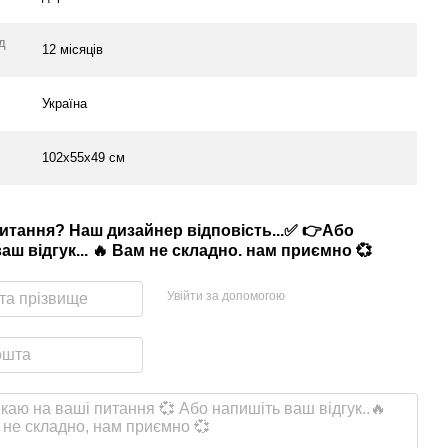
ід
12 місяців
Україна
102х55х49 см
питання? Наш дизайнер відповість...✅ 👉Або
аш відгук... 🔥 Вам не складно. нам приємно 💞
Увійти за допомогою