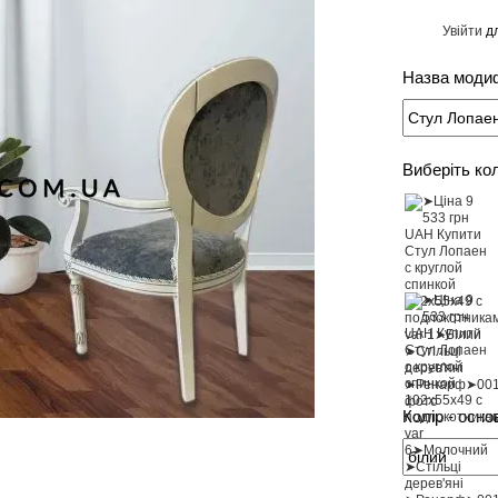
Увійти
дл
%
Назва модиф
Виберіть ко
Колір - осно