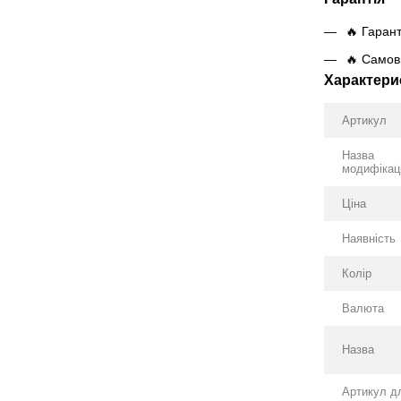
🔥 Гарант
🔥 Самови
Характери
Артикул
Назва
модифікаці
Ціна
Наявність
Колір
Валюта
Назва
Артикул д