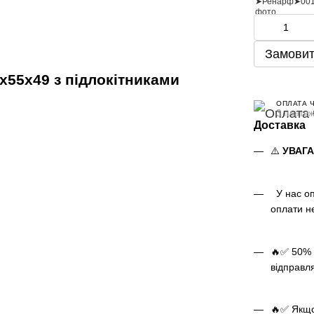
Замовит
х55х49 з підлокітниками
ОПЛАТА 
3 платеж
Доставка
⚠️
УВАГ
У нас оп
оплати н
🔥✅ 50% 
відправл
🔥✅ Якщо 