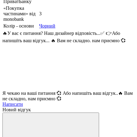
ПриватБанку
«Покупка
частинами» від
3
monobank
Колір - основи
Чорний
🔥У вас є питання? Наш дизайнер відповість...✅ 👉Або
напишіть ваш відгук... 🔥 Вам не складно. нам приємно 💞
Я чекаю на ваші питання 💞 Або напишіть ваш відгук..🔥 Вам
не складно, нам приємно 💞
Написати
Новий відгук