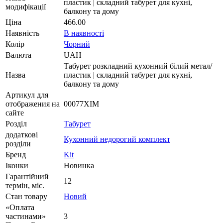
пластик | складний табурет для кухні,
модифікації
балкону та дому
Ціна
466.00
Наявність
В наявності
Колір
Чорний
Валюта
UAH
Табурет розкладний кухонний білий метал/
Назва
пластик | складний табурет для кухні,
балкону та дому
Артикул для
отображения на
00077XIM
сайте
Розділ
Табурет
додаткові
Кухонний недорогий комплект
розділи
Бренд
Kit
Іконки
Новинка
Гарантійний
12
термін, міс.
Стан товару
Новий
«Оплата
частинами»
3