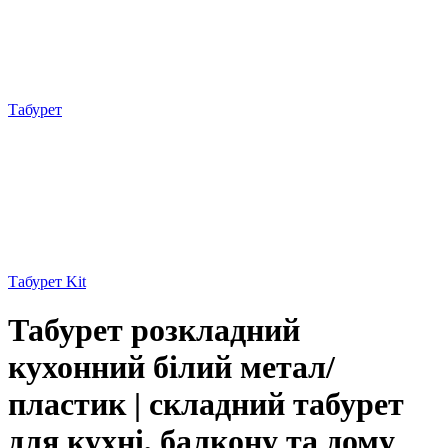
Табурет
Табурет Kit
Табурет розкладний
кухонний білий метал/
пластик | складний табурет
для кухні, балкону та дому