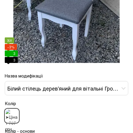
Хіт
−3%
3
3
Назва модифікації
Білий стілець дерев'яний для вітальні Гровер обивка сіра
Колір
Колір - основи