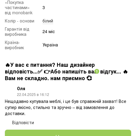
«Покупка
частинами»
3
від monobank
Колір - основи
білий
Гарантія від
24 міс
виробника
Країна-
Україна
виробник
🔥У вас є питання? Наш дизайнер
відповість...✅ 👉Або напишіть ваш відгук... 🔥
1
Вам не складно. нам приємно 💞
Оля
22.04.2025 в 16:12
Нещодавно купувала меблі, і це був справжній захват! Все
супер якісно, стильно та зручно – від замовлення до
доставки.
Відповісти