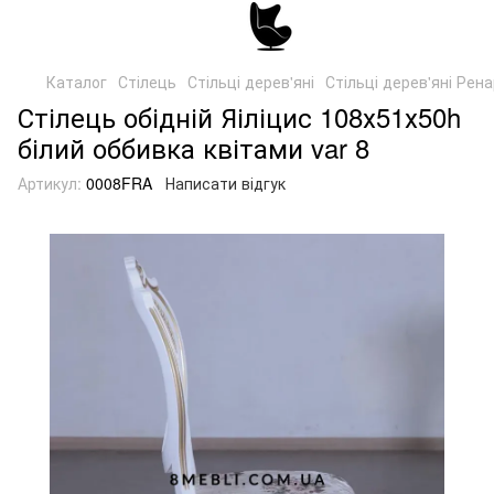
Каталог
Стілець
Стільці дерев'яні
Стільці дерев'яні Рен
Стілець обідній Яіліцис 108х51х50h
білий оббивка квітами var 8
Артикул:
0008FRA
Написати відгук