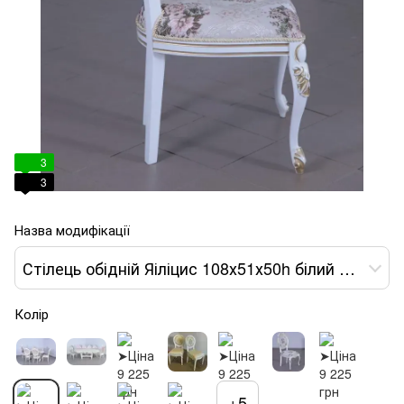
3
3
Назва модифікації
Стілець обідній Яіліцис 108х51х50h білий оббивка квітами var 8
Колір
+5