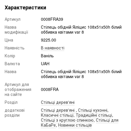
Характеристики
Артикул
0008FRA39
Назва
Стілець обідній Яіліцис 108х51х50h білий
модифікації
оббивка квітами var 8
Ціна
9225.00
Наявність
В наявності
Колір
Ваніль
Валюта
UAH
Назва
Стілець обідній Яіліцис 108х51х50h білий
оббивка квітами var 8
Артикул для
отображения
0008FRA
на сайте
Розділ
Стільці дерев'яні
додаткові
Стільці дерев'яні
,
Стільці кухонні
,
розділи
Класичні стільці
,
Традиційні стільці
,
Стільці з круглою спинкою
,
Стільці для
КаБаРе
,
Новинки стільців