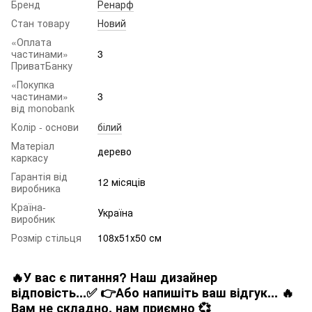
Бренд
Ренарф
Стан товару
Новий
«Оплата
частинами»
3
ПриватБанку
«Покупка
частинами»
3
від monobank
Колір - основи
білий
Матеріал
дерево
каркасу
Гарантія від
12 місяців
виробника
Країна-
Україна
виробник
Розмір стільця
108х51х50 см
🔥У вас є питання? Наш дизайнер
відповість...✅ 👉Або напишіть ваш відгук... 🔥
Вам не складно. нам приємно 💞